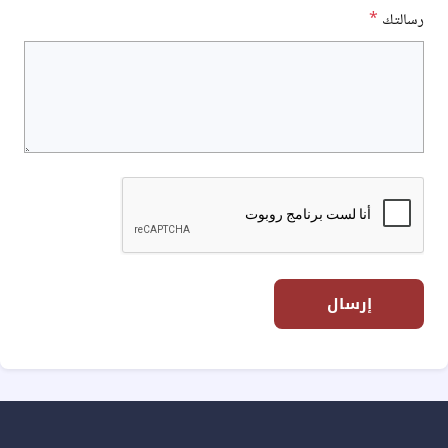
رسالتك
*