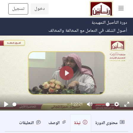
دخول
تسجيل
دورة التأصيل التمهيدية
أصول السّلف في التعامل مع المخالفة والمخالف
Play
-1:22:21
Play
Mute
Setting
En
fu
محتوى الدورة
نبذة
الوصف
التعليقات